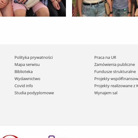
Pomiń
Polityka prywatności
Praca na UR
nawigację
Mapa serwisu
Zamówienia publiczne
i
Biblioteka
Fundusze strukturalne
przejdź
Wydawnictwo
Projekty współfinansow
do
Covid info
Projekty realizowane z
treści
Studia podyplomowe
Wynajem sal