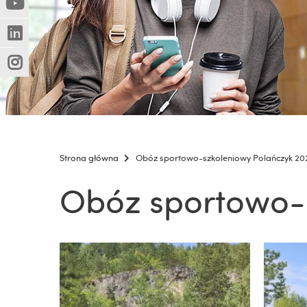
(Nowe
(Link
innej
okno)
do
strony)
(Nowe
(Link
innej
okno)
do
strony)
(Nowe
(Link
innej
okno)
do
strony)
innej
strony)
Strona główna
Obóz sportowo-szkoleniowy Polańczyk 20
Obóz sportowo-