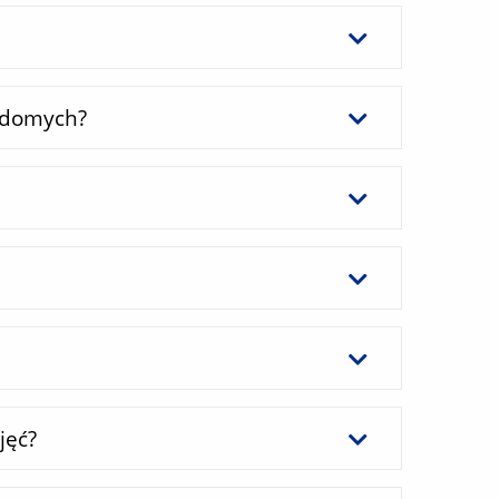
widomych?
jęć?