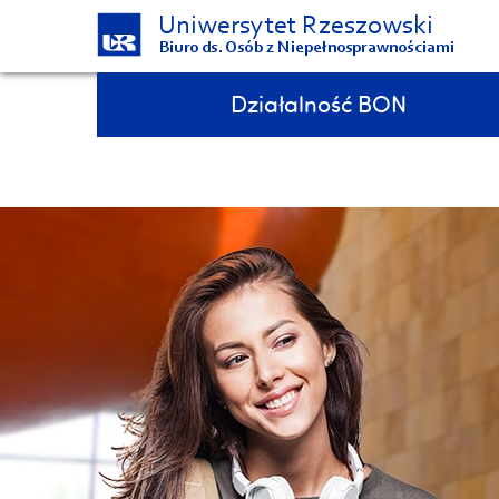
Uniwersytet Rzeszowski
Biuro ds. Osób z Niepełnosprawnościami
Pomiń
Menu - górna belka
Działalność BON
nawigację
i
7 medali podczas Integracyjnych Mistrzostw Polski AZS w pływaniu!!!
przejdź
do
treści