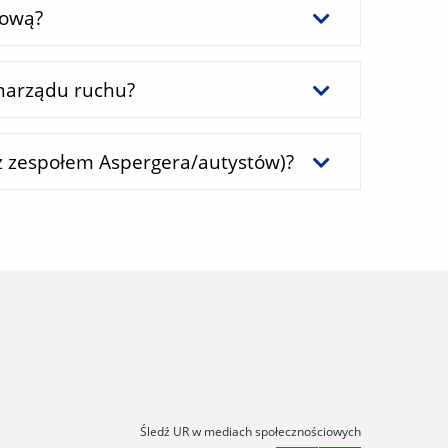
hową?
narządu ruchu?
 z zespołem Aspergera/autystów)?
Śledź UR w mediach społecznościowych