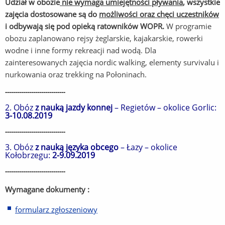
Udział w obozie
nie wymaga umiejętności pływania
, wszystkie
zajęcia dostosowane są do
możliwości oraz chęci uczestników
i odbywają się pod opieką ratowników WOPR.
W programie
obozu zaplanowano rejsy żeglarskie, kajakarskie, rowerki
wodne i inne formy rekreacji nad wodą. Dla
zainteresowanych zajęcia nordic walking, elementy survivalu i
nurkowania oraz trekking na Połoninach.
------------------------------
2. Obóz
z nauką jazdy konnej
– Regietów – okolice Gorlic:
3-10.08.2019
------------------------------
3. Obóz
z nauką języka obcego
– Łazy – okolice
Kołobrzegu:
2-9.09.2019
------------------------------
Wymagane dokumenty :
formularz zgłoszeniowy