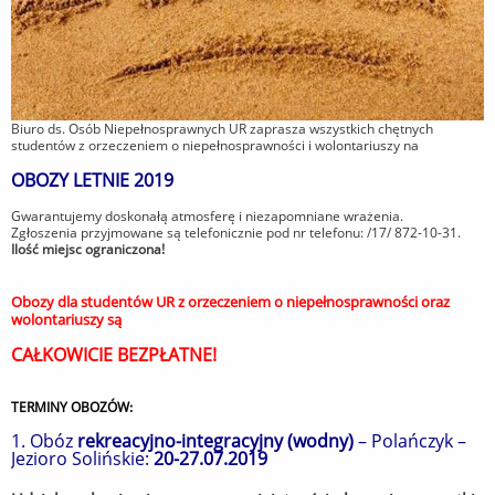
Biuro ds. Osób Niepełnosprawnych UR zaprasza wszystkich chętnych
studentów z orzeczeniem o niepełnosprawności i wolontariuszy na
OBOZY LETNIE 2019
Gwarantujemy doskonałą atmosferę i niezapomniane wrażenia.
Zgłoszenia przyjmowane są telefonicznie pod nr telefonu: /17/ 872-10-31.
Ilość miejsc ograniczona!
Obozy dla studentów UR
z orzeczeniem o niepełnosprawności oraz
wolontariuszy
są
CAŁKOWICIE BEZPŁATNE!
TERMINY OBOZÓW:
1. Obóz
rekreacyjno-integracyjny (wodny)
– Polańczyk –
Jezioro Solińskie:
20-27.07.2019