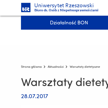
Uniwersytet Rzeszowski
Biuro ds. Osób z Niepełnosprawnościami
Pomiń
Menu - górna belka
Działalność BON
nawigację
i
7 medali podczas Integracyjnych Mistrzostw Polski AZS w pływaniu!!!
przejdź
do
treści
Strona główna
Aktualności
Warsztaty dietetyczne
Warsztaty dietet
28.07.2017