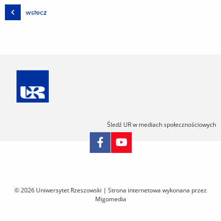
wstecz
Śledź UR w mediach społecznościowych
Pomiń
nawigację
i
© 2026 Uniwersytet Rzeszowski |
Strona internetowa wykonana przez
przejdź
Migomedia
do
treści