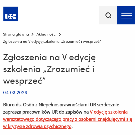
Słowa
kluczowe
Menu - górna belka
Strona główna
Aktualności
Zgłoszenia na V edycję szkolenia „Zrozumieć i wesprzeć”
Zgłoszenia na V edycję
szkolenia „Zrozumieć i
wesprzeć”
04.03.2026
Biuro ds. Osób z Niepełnosprawnościami UR serdecznie
zaprasza pracowników UR do zapisów na
V edycję szkolenia
warsztatowego dotyczącego pracy z osobami znajdującymi się
w kryzysie zdrowia psychicznego
.