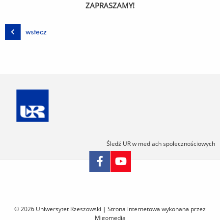
ZAPRASZAMY!
wstecz
Śledź UR w mediach społecznościowych
Pomiń
nawigację
i
© 2026 Uniwersytet Rzeszowski |
Strona internetowa wykonana przez
przejdź
Migomedia