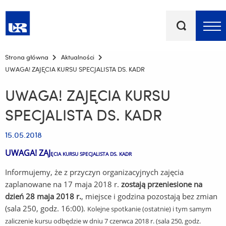
Słowa
kluczowe
Menu - górna belka
Strona główna
Aktualności
UWAGA! ZAJĘCIA KURSU SPECJALISTA DS. KADR
UWAGA! ZAJĘCIA KURSU
SPECJALISTA DS. KADR
15.05.2018
UWAGA! ZAJ
ĘCIA KURSU SPECJALISTA DS. KADR
Informujemy, że z przyczyn organizacyjnych zajęcia
zaplanowane na 17 maja 2018 r.
zostają przeniesione na
dzień 28 maja 2018 r.
, miejsce i godzina pozostają bez zmian
(sala 250, godz. 16:00).
Kolejne spotkanie (ostatnie) i tym samym
zaliczenie kursu odbędzie w dniu 7 czerwca 2018 r. (sala 250, godz.