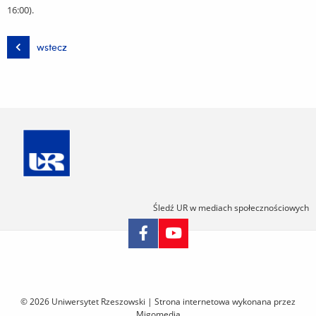
16:00).
wstecz
Śledź UR w mediach społecznościowych
Pomiń
nawigację
i
© 2026 Uniwersytet Rzeszowski |
Strona internetowa wykonana przez
przejdź
Migomedia