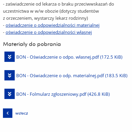
- zaświadczenie od lekarza o braku przeciwwskazań do
uczestnictwa w w/w obozie (dotyczy studentów
z orzeczeniem, wystarczy lekarz rodzinny)
-
oświadczenie o odpowiedzialności materialnej
-
oświadczenie o odpowiedzialności własnej
Materiały do pobrania
Pobierz
BON - Oświadczenie o odpo. własnej.pdf
(172.5 KiB)
plik
Pobierz
BON - Oświadczenie o odp. materialnej.pdf
(183.5 KiB)
plik
Pobierz
BON - Folmularz zgłoszeniowy.pdf
(426.8 KiB)
plik
wstecz