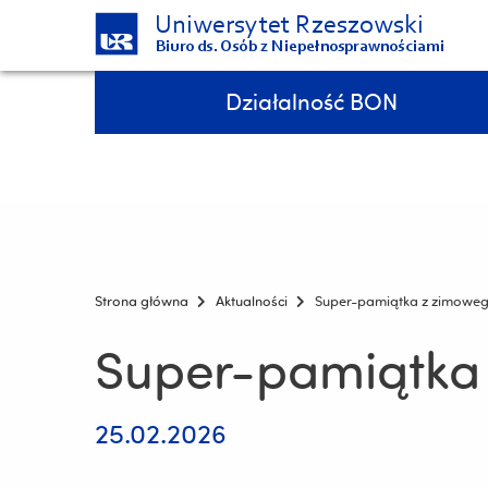
Uniwersytet Rzeszowski
Biuro ds. Osób z Niepełnosprawnościami
Pomiń
Menu - górna belka
Działalność BON
nawigację
i
7 medali podczas Integracyjnych Mistrzostw Polski AZS w pływaniu!!!
przejdź
do
treści
Strona główna
Aktualności
Super-pamiątka z zimoweg
Super-pamiątka
25.02.2026