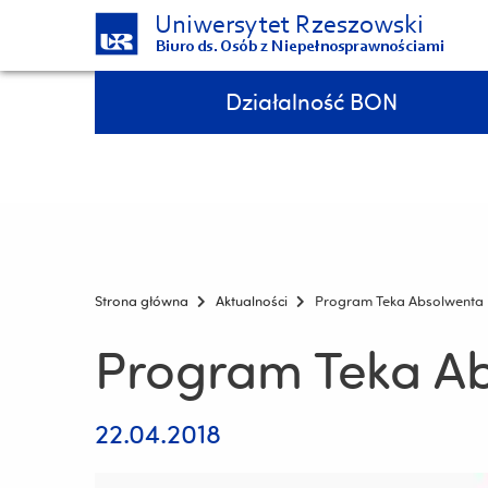
Uniwersytet Rzeszowski
Biuro ds. Osób z Niepełnosprawnościami
Pomiń
Menu - górna belka
Działalność BON
nawigację
i
7 medali podczas Integracyjnych Mistrzostw Polski AZS w pływaniu!!!
przejdź
do
treści
Strona główna
Aktualności
Program Teka Absolwenta
Program Teka A
22.04.2018