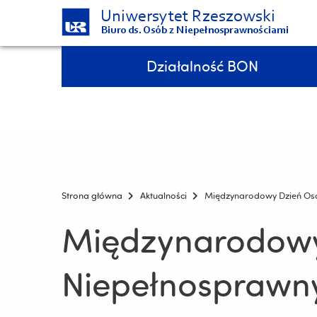
Uniwersytet Rzeszowski
Biuro ds. Osób z Niepełnosprawnościami
Pomiń
Menu - górna belka
Działalność BON
nawigację
i
7 medali podczas Integracyjnych Mistrzostw Polski AZS w pływaniu!!!
przejdź
do
treści
Strona główna
Aktualności
Międzynarodowy Dzień Os
Międzynarodowy
Niepełnosprawn