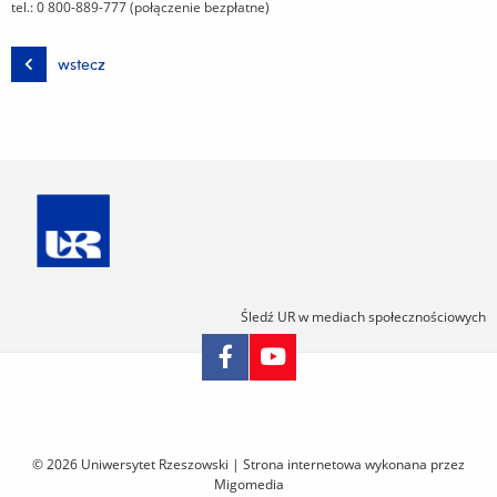
tel.: 0 800-889-777
(połączenie bezpłatne)
wstecz
Śledź UR w mediach społecznościowych
Pomiń
nawigację
i
© 2026 Uniwersytet Rzeszowski |
Strona internetowa wykonana przez
przejdź
Migomedia
do