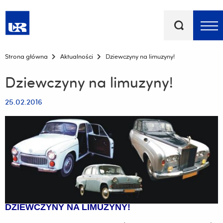
Słowa
kluczowe
Menu - górna belka
Strona główna
Aktualności
Dziewczyny na limuzyny!
Dziewczyny na limuzyny!
25.02.2016
DZIEWCZYNY NA LIMUZYNY!