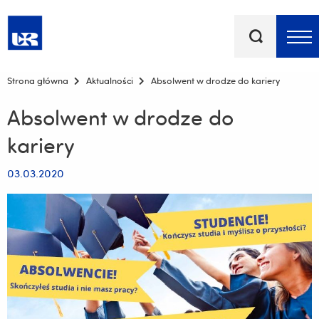
Słowa
kluczowe
Menu - górna belka
Strona główna
Aktualności
Absolwent w drodze do kariery
Absolwent w drodze do
kariery
03.03.2020