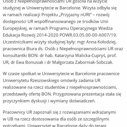
Osób z Niepełnosprawnościami UR gościła na wizycie
studyjnej w Uniwersytecie w Barcelonie. Wizyta odbyła się
w ramach realizacji Projektu „Przyjazny nURt” – rozwój
dostępności UR współfinansowanego ze środków Unii
Europejskiej, w ramach Programu Operacyjnego Wiedza
Edukacja Rozwój 2014-2020 POWR.03.05.00-00-A007/19.
Uczestniczkami wizyty studyjnej były: mgr Anna Kołodziej,
pracownica Biura ds. Osób z Niepełnosprawnościami UR oraz
konsultantki BON: dr hab. Katarzyna Walicka-Cupryś, prof.
UR, dr Ewa Bonusiak i dr Małgorzata Zaborniak-Sobczak.
W czasie spotkań w Uniwersytecie w Barcelonie pracownice
Uniwersytetu Rzeszowskiego omówiły zadania UR
realizowane na rzecz studentów z niepełnosprawnościami,
przedstawiły ofertę BON. Przygotowana prezentacja stała się
przyczynkiem dyskusji i wymiany doświadczeń.
Pracownicy UR zapoznali się z rozwiązaniami wdrażanymi
w UB na rzecz dostosowania dla osób ze szczególnymi
potrzebami. Uniwersytet w Barcelonie dąży do terapi