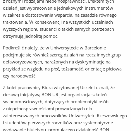
z różnymi rodzajami niepełnosprawności. Efektem tych
działań jest wypracowanie jednakowych instrumentów
w zakresie dostosowania wsparcia, na zasadzie równego
traktowania. W konsekwencji na wszystkich uczelniach
wyższych regionu studenci o takich samych potrzebach
otrzymują jednolitą pomoc.
Podkreślić należy, że w Uniwersytecie w Barcelonie
podejmuje się również szereg działań na rzecz innych grup
defaworyzowanych, narażonych na dyskryminację na
przykład ze względu na płeć, tożsamość, orientację płciową
czy narodowość.
Z kolei pracownicy Biura wizytowanej Uczelni uznali, że
ciekawą inicjatywą BON UR jest organizacja szkoleń
świadomościowych, dotyczących problematyki osób
z niepełnosprawnościami prowadzanych dla
zainteresowanych pracowników Uniwersytetu Rzeszowskiego
i studentów pierwszych roczników oraz systematyczne
wydawanie biuletynu, promującego działalność BON.