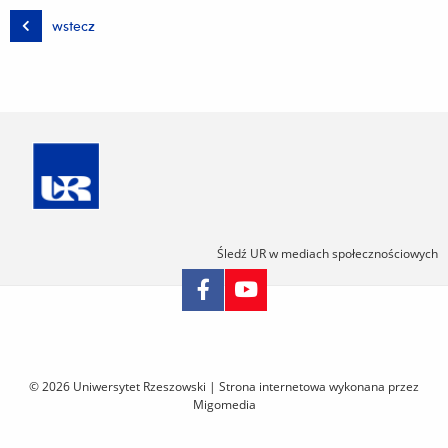
wstecz
Śledź UR w mediach społecznościowych
Pomiń
nawigację
i
© 2026 Uniwersytet Rzeszowski |
Strona internetowa wykonana przez
przejdź
Migomedia
do
treści